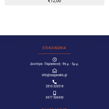
€
12,00
ΕΠΙΚΟΙΝΩΝΙΑ
Δευτέρα - Παρασκευή : 9π.μ. - 5μ.μ.
info@tsagarakis.gr
2810 320518
6977 506343