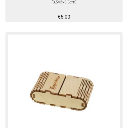
(8,5×3×5,5cm)
€
6,00