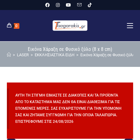
0
Εικόνα Χάραξη σε Φυσικό ξύλο (8 x 8 cm)
>
LASER
>
ΕΚΚΛΗΣΙΑΣΤΙΚΑ ΕΙΔΗ
>
Εικόνα Χάραξη σε Φυσικό ξύλο (8
ΑΥΤΉ ΤΗ ΣΤΙΓΜΉ ΕΊΜΑΣΤΕ ΣΕ ΔΙΑΚΟΠΈΣ ΚΑΙ ΤΑ ΠΡΟΪΌΝΤΑ
ΑΠΌ ΤΟ ΚΑΤΆΣΤΗΜΆ ΜΑΣ ΔΕΝ ΘΑ ΕΊΝΑΙ ΔΙΑΘΈΣΙΜΑ ΓΙΑ ΤΙΣ
ΕΠΌΜΕΝΕΣ ΜΈΡΕΣ. ΣΑΣ ΕΥΧΑΡΙΣΤΟΎΜΕ ΓΙΑ ΤΗΝ ΥΠΟΜΟΝΉ
ΣΑΣ ΚΑΙ ΖΗΤΆΜΕ ΣΥΓΓΝΏΜΗ ΓΙΑ ΤΗΝ ΌΠΟΙΑ ΤΑΛΑΙΠΩΡΊΑ.
ΕΠΙΣΤΡΈΦΟΥΜΕ ΣΤΙΣ 24/08/2026