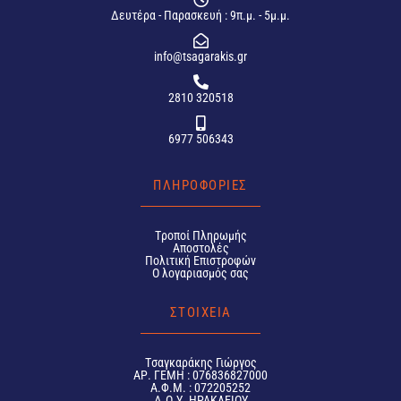
Δευτέρα - Παρασκευή : 9π.μ. - 5μ.μ.
info@tsagarakis.gr
2810 320518
6977 506343
ΠΛΗΡΟΦΟΡΙΕΣ
Tροποί Πληρωμής
Αποστολές
Πολιτική Επιστροφών
Ο λογαριασμός σας
ΣΤΟΙΧΕΙΑ
Tσαγκαράκης Γιώργος
ΑΡ. ΓΕΜΗ : 076836827000
Α.Φ.Μ. : 072205252
Δ.Ο.Υ. ΗΡΑΚΛΕΙΟΥ