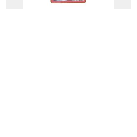
ΞΥΛΙΝΟ ΗΜΕΡΟΛΟΓΙΟ ΡΟΔΙ 2022 (15×13 cm) ΛΕΥΚΟ-ΚΑΦΕ
MDF
€
3,50
ΤΕΛΟΣ ΠΡΟΪΟΝΤΩΝ
ΕΠΙΚΟΙΝΩΝΙΑ
Δευτέρα - Παρασκευή : 9π.μ. - 5μ.μ.