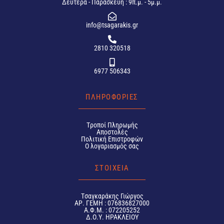
Δευτέρα - Παρασκευή : 9π.μ. - 5μ.μ.
info@tsagarakis.gr
2810 320518
6977 506343
ΠΛΗΡΟΦΟΡΙΕΣ
Tροποί Πληρωμής
Αποστολές
Πολιτική Επιστροφών
Ο λογαριασμός σας
ΣΤΟΙΧΕΙΑ
Tσαγκαράκης Γιώργος
ΑΡ. ΓΕΜΗ : 076836827000
Α.Φ.Μ. : 072205252
Δ.Ο.Υ. ΗΡΑΚΛΕΙΟΥ