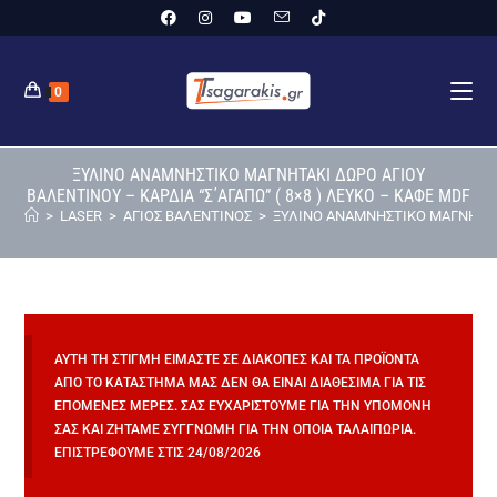
0
ΞΥΛΙΝΟ ΑΝΑΜΝΗΣΤΙΚΟ ΜΑΓΝΗΤΑΚΙ ΔΩΡΟ ΑΓΙΟΥ
ΒΑΛΕΝΤΙΝΟΥ – ΚΑΡΔΙΑ “Σ΄ΑΓΑΠΩ” ( 8×8 ) ΛΕΥΚΟ – ΚΑΦΕ MDF
>
LASER
>
ΑΓΙΟΣ ΒΑΛΕΝΤΙΝΟΣ
>
ΞΥΛΙΝΟ ΑΝΑΜΝΗΣΤΙΚΟ ΜΑΓΝΗΤΑΚΙ 
ΑΥΤΉ ΤΗ ΣΤΙΓΜΉ ΕΊΜΑΣΤΕ ΣΕ ΔΙΑΚΟΠΈΣ ΚΑΙ ΤΑ ΠΡΟΪΌΝΤΑ
ΑΠΌ ΤΟ ΚΑΤΆΣΤΗΜΆ ΜΑΣ ΔΕΝ ΘΑ ΕΊΝΑΙ ΔΙΑΘΈΣΙΜΑ ΓΙΑ ΤΙΣ
ΕΠΌΜΕΝΕΣ ΜΈΡΕΣ. ΣΑΣ ΕΥΧΑΡΙΣΤΟΎΜΕ ΓΙΑ ΤΗΝ ΥΠΟΜΟΝΉ
ΣΑΣ ΚΑΙ ΖΗΤΆΜΕ ΣΥΓΓΝΏΜΗ ΓΙΑ ΤΗΝ ΌΠΟΙΑ ΤΑΛΑΙΠΩΡΊΑ.
ΕΠΙΣΤΡΈΦΟΥΜΕ ΣΤΙΣ 24/08/2026