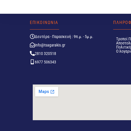
ΕΠΙΚΟΙΝΩΝΙΑ
ΠΛΗΡΟΦ
Δευτέρα - Παρασκευή : 9π.μ. - 5μ.μ.
Tροποί 
Αποστολ
info@tsagarakis.gr
Πολιτικ
Ο λογαρι
2810 320518
6977 506343