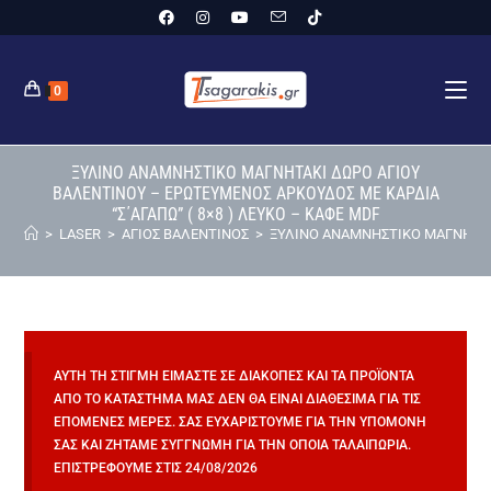
0
ΞΥΛΙΝΟ ΑΝΑΜΝΗΣΤΙΚΟ ΜΑΓΝΗΤΑΚΙ ΔΩΡΟ ΑΓΙΟΥ
ΒΑΛΕΝΤΙΝΟΥ – ΕΡΩΤΕΥΜΕΝΟΣ AΡΚΟΥΔΟΣ ΜΕ ΚΑΡΔΙΑ
“Σ΄ΑΓΑΠΩ” ( 8×8 ) ΛΕΥΚΟ – ΚΑΦΕ MDF
>
LASER
>
ΑΓΙΟΣ ΒΑΛΕΝΤΙΝΟΣ
>
ΞΥΛΙΝΟ ΑΝΑΜΝΗΣΤΙΚΟ ΜΑΓΝΗΤΑΚΙ
ΑΥΤΉ ΤΗ ΣΤΙΓΜΉ ΕΊΜΑΣΤΕ ΣΕ ΔΙΑΚΟΠΈΣ ΚΑΙ ΤΑ ΠΡΟΪΌΝΤΑ
ΑΠΌ ΤΟ ΚΑΤΆΣΤΗΜΆ ΜΑΣ ΔΕΝ ΘΑ ΕΊΝΑΙ ΔΙΑΘΈΣΙΜΑ ΓΙΑ ΤΙΣ
ΕΠΌΜΕΝΕΣ ΜΈΡΕΣ. ΣΑΣ ΕΥΧΑΡΙΣΤΟΎΜΕ ΓΙΑ ΤΗΝ ΥΠΟΜΟΝΉ
ΣΑΣ ΚΑΙ ΖΗΤΆΜΕ ΣΥΓΓΝΏΜΗ ΓΙΑ ΤΗΝ ΌΠΟΙΑ ΤΑΛΑΙΠΩΡΊΑ.
ΕΠΙΣΤΡΈΦΟΥΜΕ ΣΤΙΣ 24/08/2026