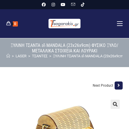
0
ΞΥΛΙΝΗ ΤΣΑΝΤΑ ॐ MANDALA (23x26x9cm) ΦΥΣΙΚΟ ΞΥΛΟ/
ΜΕΤΑΛΛΙΚΑ ΣΤΟΙΧΕΙΑ ΚΑΙ ΛΟΥΡΑΚΙ
>
LASER
>
ΤΣΑΝΤΕΣ
>
ΞΥΛΙΝΗ ΤΣΑΝΤΑ ॐ MANDALA (23x26x9cm) Φ
Next Product
🔍