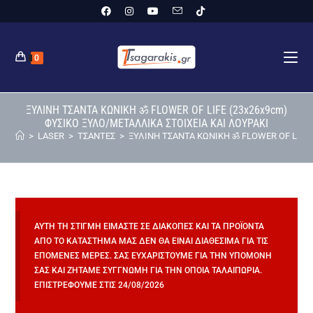
0
ΞΥΛΙΝΗ ΤΣΑΝΤΑ ΚΩΝΙΚΗ ॐ FLOWER OF LIFE (23x26x9cm)
ΦΥΣΙΚΟ ΞΥΛΟ/ΜΕΤΑΛΛΙΚΑ ΣΤΟΙΧΕΙΑ ΚΑΙ ΛΟΥΡΑΚΙ
>
LASER
>
ΤΣΑΝΤΕΣ
>
ΞΥΛΙΝΗ ΤΣΑΝΤΑ ΚΩΝΙΚΗ ॐ FLOWER OF LIFE 
ΑΥΤΉ ΤΗ ΣΤΙΓΜΉ ΕΊΜΑΣΤΕ ΣΕ ΔΙΑΚΟΠΈΣ ΚΑΙ ΤΑ ΠΡΟΪΌΝΤΑ
ΑΠΌ ΤΟ ΚΑΤΆΣΤΗΜΆ ΜΑΣ ΔΕΝ ΘΑ ΕΊΝΑΙ ΔΙΑΘΈΣΙΜΑ ΓΙΑ ΤΙΣ
ΕΠΌΜΕΝΕΣ ΜΈΡΕΣ. ΣΑΣ ΕΥΧΑΡΙΣΤΟΎΜΕ ΓΙΑ ΤΗΝ ΥΠΟΜΟΝΉ
ΣΑΣ ΚΑΙ ΖΗΤΆΜΕ ΣΥΓΓΝΏΜΗ ΓΙΑ ΤΗΝ ΌΠΟΙΑ ΤΑΛΑΙΠΩΡΊΑ.
ΕΠΙΣΤΡΈΦΟΥΜΕ ΣΤΙΣ 24/08/2026