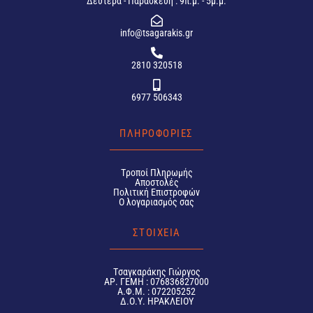
Δευτέρα - Παρασκευή : 9π.μ. - 5μ.μ.
info@tsagarakis.gr
2810 320518
6977 506343
ΠΛΗΡΟΦΟΡΙΕΣ
Tροποί Πληρωμής
Αποστολές
Πολιτική Επιστροφών
Ο λογαριασμός σας
ΣΤΟΙΧΕΙΑ
Tσαγκαράκης Γιώργος
ΑΡ. ΓΕΜΗ : 076836827000
Α.Φ.Μ. : 072205252
Δ.Ο.Υ. ΗΡΑΚΛΕΙΟΥ