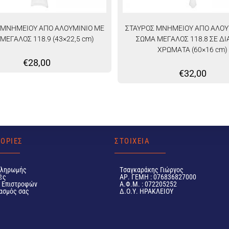
 ΜΝΗΜΕΙΟΥ ΑΠΟ ΑΛΟΥΜΙΝΙΟ ΜΕ
ΣΤΑΥΡΟΣ ΜΝΗΜΕΙΟΥ ΑΠΟ ΑΛΟΥ
ΜΕΓΑΛΟΣ 118.9 (43×22,5 cm)
ΣΩΜΑ ΜΕΓΑΛΟΣ 118.8 ΣΕ Δ
ΧΡΩΜΑΤΑ (60×16 cm)
€
28,00
€
32,00
ΟΡΙΕΣ
ΣΤΟΙΧΕΙΑ
Πληρωμής
Tσαγκαράκης Γιώργος
ές
ΑΡ. ΓΕΜΗ : 076836827000
ή Επιστροφών
Α.Φ.Μ. : 072205252
ασμός σας
Δ.Ο.Υ. ΗΡΑΚΛΕΙΟΥ