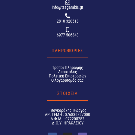
info@tsagarakis.gr
2810 320518
6977 506343
ΠΛΗΡΟΦΟΡΙΕΣ
Tροποί Πληρωμής
Αποστολές
Πολιτική Επιστροφών
Ο λογαριασμός σας
ΣΤΟΙΧΕΙΑ
Tσαγκαράκης Γιώργος
ΑΡ. ΓΕΜΗ : 076836827000
Α.Φ.Μ. : 072205252
Δ.Ο.Υ. ΗΡΑΚΛΕΙΟΥ