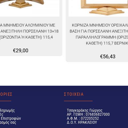
Α ΜΝΗΜΕΙΟΥ ΑΛΟΥΜΙΝΙΟΥ ΜΕ
ΚΟΡΝΙΖΑ ΜΝΗΜΕΙΟΥ ΟΡΕΙΧΑΛ
Α ΑΝΕΞΙΤΗΛΗ ΠΟΡΣΕΛΑΝΗ 13×18
ΒΑΣΗ ΓΙΑ ΠΟΡΣΕΛΑΝΗ ΑΝΕΞΙΤΗ
(ΟΡΙΖΟΝΤΙΑ Ή ΚΑΘΕΤΗ) 115,4
ΠΑΡΑΛΛΗΛΟΓΡΑΜΜΗ (ΟΡΙΖΟ
ΚΑΘΕΤΗ) 115,7 ΒΕΡΝΙΚ
€
29,00
€
56,43
ΟΡΙΕΣ
ΣΤΟΙΧΕΙΑ
Πληρωμής
Tσαγκαράκης Γιώργος
ές
ΑΡ. ΓΕΜΗ : 076836827000
ή Επιστροφών
Α.Φ.Μ. : 072205252
ασμός σας
Δ.Ο.Υ. ΗΡΑΚΛΕΙΟΥ