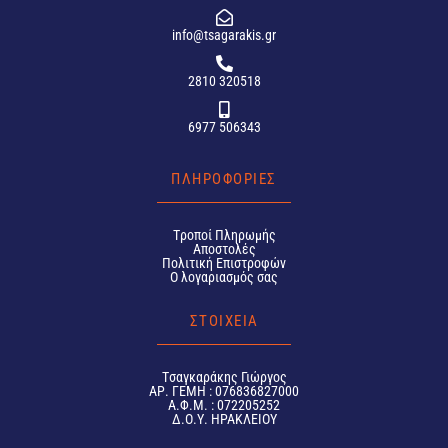
info@tsagarakis.gr
2810 320518
6977 506343
ΠΛΗΡΟΦΟΡΙΕΣ
Tροποί Πληρωμής
Αποστολές
Πολιτική Επιστροφών
Ο λογαριασμός σας
ΣΤΟΙΧΕΙΑ
Tσαγκαράκης Γιώργος
ΑΡ. ΓΕΜΗ : 076836827000
Α.Φ.Μ. : 072205252
Δ.Ο.Υ. ΗΡΑΚΛΕΙΟΥ