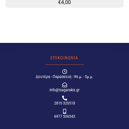
€
4,00
ΕΠΙΚΟΙΝΩΝΙΑ
Δευτέρα - Παρασκευή : 9π.μ. - 5μ.μ.
info@tsagarakis.gr
2810 320518
6977 506343