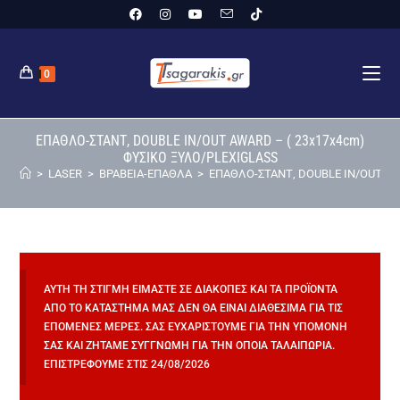
0
ΕΠΑΘΛΟ-ΣΤΑΝΤ, DOUBLE IN/OUT AWARD – ( 23x17x4cm)
ΦΥΣΙΚΟ ΞΥΛΟ/PLEXIGLASS
>
LASER
>
ΒΡΑΒΕΙΑ-ΕΠΑΘΛΑ
>
ΕΠΑΘΛΟ-ΣΤΑΝΤ, DOUBLE IN/OUT AW
ΑΥΤΉ ΤΗ ΣΤΙΓΜΉ ΕΊΜΑΣΤΕ ΣΕ ΔΙΑΚΟΠΈΣ ΚΑΙ ΤΑ ΠΡΟΪΌΝΤΑ
ΑΠΌ ΤΟ ΚΑΤΆΣΤΗΜΆ ΜΑΣ ΔΕΝ ΘΑ ΕΊΝΑΙ ΔΙΑΘΈΣΙΜΑ ΓΙΑ ΤΙΣ
ΕΠΌΜΕΝΕΣ ΜΈΡΕΣ. ΣΑΣ ΕΥΧΑΡΙΣΤΟΎΜΕ ΓΙΑ ΤΗΝ ΥΠΟΜΟΝΉ
ΣΑΣ ΚΑΙ ΖΗΤΆΜΕ ΣΥΓΓΝΏΜΗ ΓΙΑ ΤΗΝ ΌΠΟΙΑ ΤΑΛΑΙΠΩΡΊΑ.
ΕΠΙΣΤΡΈΦΟΥΜΕ ΣΤΙΣ 24/08/2026