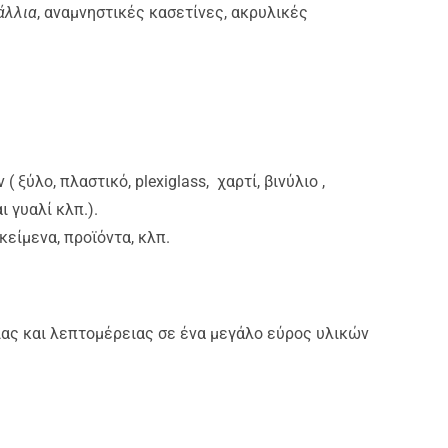
άλλια
, αναμνηστικές κασετίνες, ακρυλικές
ξύλο, πλαστικό, plexiglass, χαρτί, βινύλιο ,
 γυαλί κλπ.).
είμενα, προϊόντα, κλπ.
ιας και λεπτομέρειας σε ένα μεγάλο εύρος υλικών