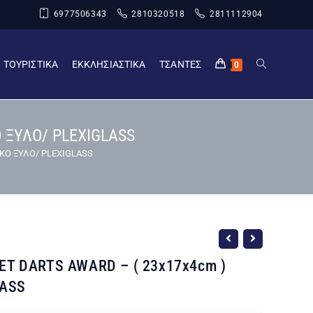
6977506343
2810320518
2811112904
ΤΟΥΡΙΣΤΙΚΑ
ΕΚΚΛΗΣΙΑΣΤΙΚΑ
ΤΣΑΝΤΕΣ
0
 ΞΥΛΟ/ PLEXIGLASS
ΙΚΟ ΞΥΛΟ/ PLEXIGLASS
T DARTS AWARD – ( 23x17x4cm )
LASS