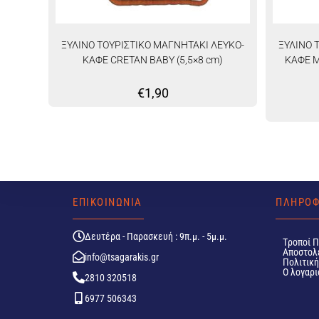
ΞΥΛΙΝΟ ΤΟΥΡΙΣΤΙΚΟ ΜΑΓΝΗΤΑΚΙ ΛΕΥΚΟ-
ΞΥΛΙΝΟ 
ΚΑΦΕ CRETAN BABY (5,5×8 cm)
ΚΑΦΕ 
€
1,90
ΕΠΙΚΟΙΝΩΝΙΑ
ΠΛΗΡΟΦ
Δευτέρα - Παρασκευή : 9π.μ. - 5μ.μ.
Tροποί 
Αποστολ
info@tsagarakis.gr
Πολιτικ
Ο λογαρι
2810 320518
6977 506343