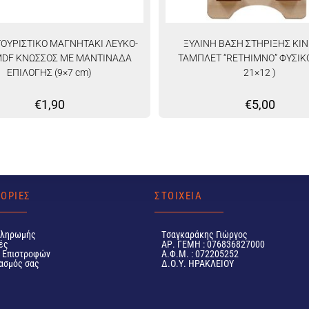
ΤΟΥΡΙΣΤΙΚΟ ΜΑΓΝΗΤΑΚΙ ΛΕΥΚΟ-
ΞΥΛΙΝΗ ΒΑΣΗ ΣΤΗΡΙΞΗΣ ΚΙ
MDF ΚΝΩΣΣΟΣ ΜΕ ΜΑΝΤΙΝΑΔΑ
ΤΑΜΠΛΕΤ “RETHIMNO” ΦΥΣΙΚΟ
ΕΠΙΛΟΓΗΣ (9×7 cm)
21×12 )
€
1,90
€
5,00
ΟΡΙΕΣ
ΣΤΟΙΧΕΙΑ
Πληρωμής
Tσαγκαράκης Γιώργος
ές
ΑΡ. ΓΕΜΗ : 076836827000
ή Επιστροφών
Α.Φ.Μ. : 072205252
ασμός σας
Δ.Ο.Υ. ΗΡΑΚΛΕΙΟΥ