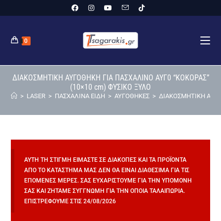
0
ΔΙΑΚΟΣΜΗΤΙΚΗ ΑΥΓΟΘΗΚΗ ΓΙΑ ΠΑΣΧΑΛΙΝΟ ΑΥΓ0 “ΚΟΚΟΡΑΣ”
(10×10 cm) ΦΥΣΙΚΟ ΞΥΛΟ
>
LASER
>
ΠΑΣΧΑΛΙΝΑ ΕΙΔΗ
>
ΑΥΓΟΘΗΚΕΣ
>
ΔΙΑΚΟΣΜΗΤΙΚΗ ΑΥΓΟ
ΑΥΤΉ ΤΗ ΣΤΙΓΜΉ ΕΊΜΑΣΤΕ ΣΕ ΔΙΑΚΟΠΈΣ ΚΑΙ ΤΑ ΠΡΟΪΌΝΤΑ
ΑΠΌ ΤΟ ΚΑΤΆΣΤΗΜΆ ΜΑΣ ΔΕΝ ΘΑ ΕΊΝΑΙ ΔΙΑΘΈΣΙΜΑ ΓΙΑ ΤΙΣ
ΕΠΌΜΕΝΕΣ ΜΈΡΕΣ. ΣΑΣ ΕΥΧΑΡΙΣΤΟΎΜΕ ΓΙΑ ΤΗΝ ΥΠΟΜΟΝΉ
ΣΑΣ ΚΑΙ ΖΗΤΆΜΕ ΣΥΓΓΝΏΜΗ ΓΙΑ ΤΗΝ ΌΠΟΙΑ ΤΑΛΑΙΠΩΡΊΑ.
ΕΠΙΣΤΡΈΦΟΥΜΕ ΣΤΙΣ 24/08/2026