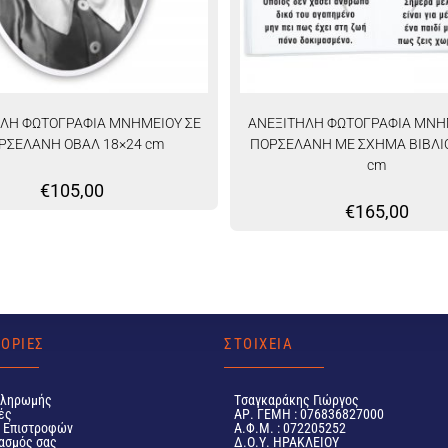
ΛΗ ΦΩΤΟΓΡΑΦΙΑ ΜΝΗΜΕΙΟΥ ΣΕ
ΑΝΕΞΙΤΗΛΗ ΦΩΤΟΓΡΑΦΙΑ ΜΝΗ
ΡΣΕΛΑΝΗ ΟΒΑΛ 18×24 cm
ΠΟΡΣΕΛΑΝΗ ΜΕ ΣΧΗΜΑ ΒΙΒΛΙΟ
cm
€
105,00
€
165,00
ΟΡΙΕΣ
ΣΤΟΙΧΕΙΑ
Πληρωμής
Tσαγκαράκης Γιώργος
ές
ΑΡ. ΓΕΜΗ : 076836827000
ή Επιστροφών
Α.Φ.Μ. : 072205252
ασμός σας
Δ.Ο.Υ. ΗΡΑΚΛΕΙΟΥ