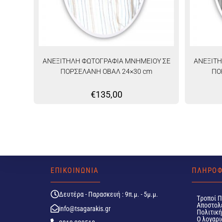
ΑΝΕΞΙΤΗΛΗ ΦΩΤΟΓΡΑΦΙΑ ΜΝΗΜΕΙΟΥ ΣΕ
ΑΝΕΞΙΤΗ
ΠΟΡΣΕΛΑΝΗ ΟΒΑΛ 24×30 cm
ΠΟ
€
135,00
ΕΠΙΚΟΙΝΩΝΙΑ
ΠΛΗΡΟΦ
Δευτέρα - Παρασκευή : 9π.μ. - 5μ.μ.
Tροποί 
Αποστολ
info@tsagarakis.gr
Πολιτικ
Ο λογαρι