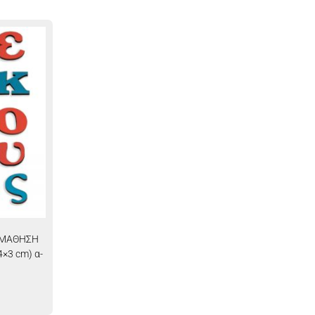
ΚΜΑΘΗΣΗ
×3 cm) α-