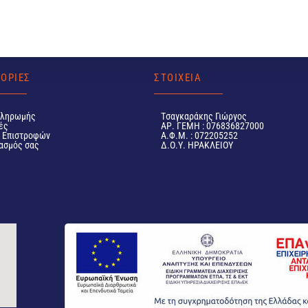
ΟΡΙΕΣ
ΣΤΟΙΧΕΙΑ
Πληρωμής
Tσαγκαράκης Γιώργος
ές
ΑΡ. ΓΕΜΗ : 076836827000
ή Επιστροφών
Α.Φ.Μ. : 072205252
ασμός σας
Δ.Ο.Υ. ΗΡΑΚΛΕΙΟΥ