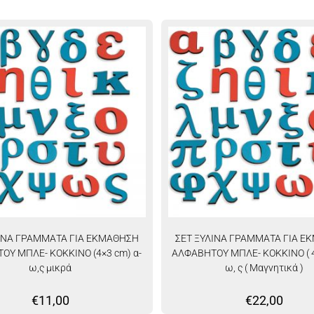
ΛΙΝΑ ΓΡΑΜΜΑΤΑ ΓΙΑ ΕΚΜΑΘΗΣΗ
ΣΕΤ ΞΥΛΙΝΑ ΓΡΑΜΜΑΤΑ ΓΙΑ Ε
ΟΥ ΜΠΛΕ- ΚΟΚΚΙΝΟ (4×3 cm) α-
ΑΛΦΑΒΗΤΟΥ ΜΠΛΕ- ΚΟΚΚΙΝΟ ( 4
ω,ς μικρά
ω, ς ( Μαγνητικά )
€
11,00
€
22,00