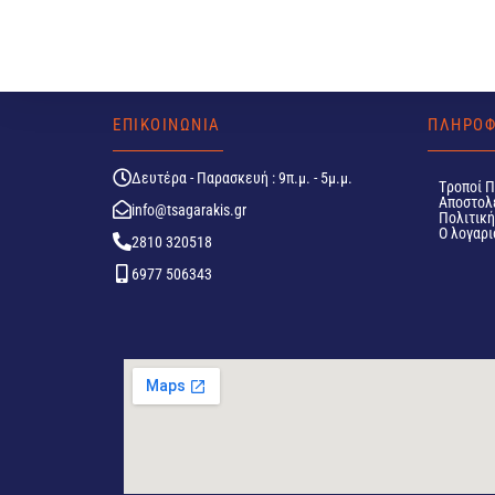
ΕΠΙΚΟΙΝΩΝΙΑ
ΠΛΗΡΟΦ
Δευτέρα - Παρασκευή : 9π.μ. - 5μ.μ.
Tροποί 
Αποστολ
info@tsagarakis.gr
Πολιτικ
Ο λογαρι
2810 320518
6977 506343