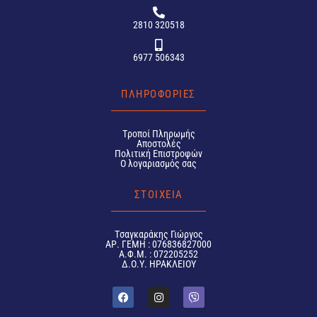
2810 320518
6977 506343
ΠΛΗΡΟΦΟΡΙΕΣ
Tροποί Πληρωμής
Αποστολές
Πολιτική Επιστροφών
Ο λογαριασμός σας
ΣΤΟΙΧΕΙΑ
Tσαγκαράκης Γιώργος
ΑΡ. ΓΕΜΗ : 076836827000
Α.Φ.Μ. : 072205252
Δ.Ο.Υ. ΗΡΑΚΛΕΙΟΥ