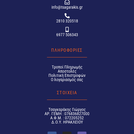
info@tsagarakis.gr
2810 320518
6977 506343
ΠΛΗΡΟΦΟΡΙΕΣ
Tροποί Πληρωμής
Αποστολές
Πολιτική Επιστροφών
Ο λογαριασμός σας
ΣΤΟΙΧΕΙΑ
Tσαγκαράκης Γιώργος
ΑΡ. ΓΕΜΗ : 076836827000
Α.Φ.Μ. : 072205252
Δ.Ο.Υ. ΗΡΑΚΛΕΙΟΥ