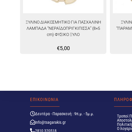
ΞΥΛΙΝΟ ΔΙΑΚΟΣΜΗΤΙΚΟ ΓΙΑ ΠΑΣΧΑΛΙΝΗ
ΞΥΛΙ
ΛΑΜΠΑΔΑ “ΝΕΡΑΪΔΟΠΡΙΓΚΙΠΙΣΣΑ” (8×5
“ΠΑΡΑΜΥ
cm) ΦΥΣΙΚΟ ΞΥΛΟ
€
5,00
ΕΠΙΚΟΙΝΩΝΙΑ
ΠΛΗΡΟΦ
Δευτέρα - Παρασκευή : 9π.μ. - 5μ.μ.
Tροποί 
Αποστολ
info@tsagarakis.gr
Πολιτικ
Ο λογαρι
2810 320518