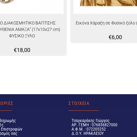
ΝΟ ΔΙΑΚΟΣΜΗΤΙΚΟ ΒΑΠΤΙΣΗΣ
Εικόνα Χάραξη σε Φυσικό ξύλο (
ΘΕΝΙΑ ΑΜΑΞΑ” (17x10x27 cm)
ΦΥΣΙΚΟ ΞΥΛΟ
€
6,00
€
18,00
ΟΡΙΕΣ
ΣΤΟΙΧΕΙΑ
Πληρωμής
Tσαγκαράκης Γιώργος
ές
ΑΡ. ΓΕΜΗ : 076836827000
ή Επιστροφών
Α.Φ.Μ. : 072205252
ασμός σας
Δ.Ο.Υ. ΗΡΑΚΛΕΙΟΥ