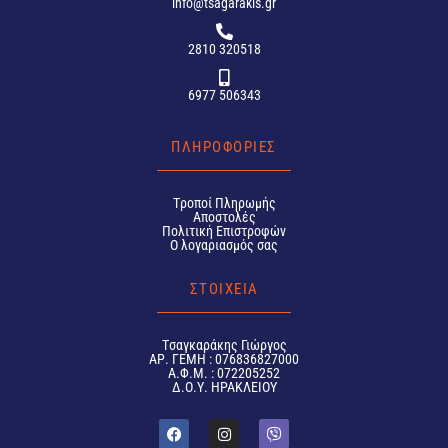
info@tsagarakis.gr
2810 320518
6977 506343
ΠΛΗΡΟΦΟΡΙΕΣ
Tροποί Πληρωμής
Αποστολές
Πολιτική Επιστροφών
Ο λογαριασμός σας
ΣΤΟΙΧΕΙΑ
Tσαγκαράκης Γιώργος
ΑΡ. ΓΕΜΗ : 076836827000
Α.Φ.Μ. : 072205252
Δ.Ο.Υ. ΗΡΑΚΛΕΙΟΥ