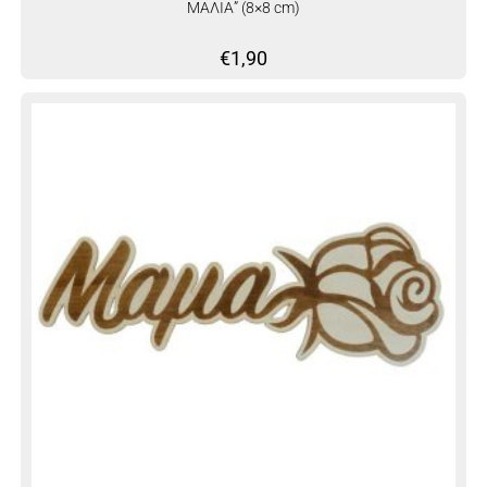
ΜΑΛΙΑ” (8×8 cm)
€
1,90