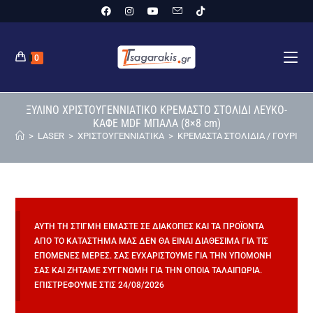
0
ΞΥΛΙΝΟ ΧΡΙΣΤΟΥΓΕΝΝΙΑΤΙΚΟ ΚΡΕΜΑΣΤΟ ΣΤΟΛΙΔΙ ΛΕΥΚΟ-
ΚΑΦΕ MDF ΜΠΑΛΑ (8×8 cm)
>
LASER
>
ΧΡΙΣΤΟΥΓΕΝΝΙΑΤΙΚΑ
>
ΚΡΕΜΑΣΤΑ ΣΤΟΛΙΔΙΑ / ΓΟΥΡΙΑ
>
ΑΥΤΉ ΤΗ ΣΤΙΓΜΉ ΕΊΜΑΣΤΕ ΣΕ ΔΙΑΚΟΠΈΣ ΚΑΙ ΤΑ ΠΡΟΪΌΝΤΑ
ΑΠΌ ΤΟ ΚΑΤΆΣΤΗΜΆ ΜΑΣ ΔΕΝ ΘΑ ΕΊΝΑΙ ΔΙΑΘΈΣΙΜΑ ΓΙΑ ΤΙΣ
ΕΠΌΜΕΝΕΣ ΜΈΡΕΣ. ΣΑΣ ΕΥΧΑΡΙΣΤΟΎΜΕ ΓΙΑ ΤΗΝ ΥΠΟΜΟΝΉ
ΣΑΣ ΚΑΙ ΖΗΤΆΜΕ ΣΥΓΓΝΏΜΗ ΓΙΑ ΤΗΝ ΌΠΟΙΑ ΤΑΛΑΙΠΩΡΊΑ.
ΕΠΙΣΤΡΈΦΟΥΜΕ ΣΤΙΣ 24/08/2026