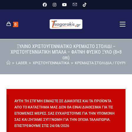
0
ΞΥΛΙΝΟ ΧΡΙΣΤΟΥΓΕΝΝΙΑΤΙΚΟ ΚΡΕΜΑΣΤΟ ΣΤΟΛΙΔΙ –
ΧΡΙΣΤΟΥΓΕΝΝΙΑΤΙΚΗ ΜΠΑΛΑ – ΦΑΤΝΗ ΦΥΣΙΚΟ ΞΥΛΟ (8×8
cm)
>
LASER
>
ΧΡΙΣΤΟΥΓΕΝΝΙΑΤΙΚΑ
>
ΚΡΕΜΑΣΤΑ ΣΤΟΛΙΔΙΑ / ΓΟΥΡΙΑ
>
ΑΥΤΉ ΤΗ ΣΤΙΓΜΉ ΕΊΜΑΣΤΕ ΣΕ ΔΙΑΚΟΠΈΣ ΚΑΙ ΤΑ ΠΡΟΪΌΝΤΑ
ΑΠΌ ΤΟ ΚΑΤΆΣΤΗΜΆ ΜΑΣ ΔΕΝ ΘΑ ΕΊΝΑΙ ΔΙΑΘΈΣΙΜΑ ΓΙΑ ΤΙΣ
ΕΠΌΜΕΝΕΣ ΜΈΡΕΣ. ΣΑΣ ΕΥΧΑΡΙΣΤΟΎΜΕ ΓΙΑ ΤΗΝ ΥΠΟΜΟΝΉ
ΣΑΣ ΚΑΙ ΖΗΤΆΜΕ ΣΥΓΓΝΏΜΗ ΓΙΑ ΤΗΝ ΌΠΟΙΑ ΤΑΛΑΙΠΩΡΊΑ.
ΕΠΙΣΤΡΈΦΟΥΜΕ ΣΤΙΣ 24/08/2026