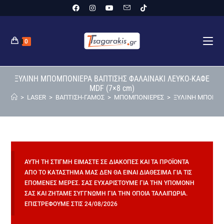
0
ΞΥΛΙΝΗ ΜΠΟΜΠΟΝΙΕΡΑ ΒΑΠΤΙΣΗΣ ΦΑΛΑΙΝΑΚΙ ΛΕΥΚΟ-ΚΑΦΕ
MDF (7×8 cm)
>
LASER
>
ΒΑΠΤΙΣΗ-ΓΑΜΟΣ
>
ΜΠΟΜΠΟΝΙΕΡΕΣ
>
ΞΥΛΙΝΗ ΜΠΟΜΠΟΝ
ΑΥΤΉ ΤΗ ΣΤΙΓΜΉ ΕΊΜΑΣΤΕ ΣΕ ΔΙΑΚΟΠΈΣ ΚΑΙ ΤΑ ΠΡΟΪΌΝΤΑ
ΑΠΌ ΤΟ ΚΑΤΆΣΤΗΜΆ ΜΑΣ ΔΕΝ ΘΑ ΕΊΝΑΙ ΔΙΑΘΈΣΙΜΑ ΓΙΑ ΤΙΣ
ΕΠΌΜΕΝΕΣ ΜΈΡΕΣ. ΣΑΣ ΕΥΧΑΡΙΣΤΟΎΜΕ ΓΙΑ ΤΗΝ ΥΠΟΜΟΝΉ
ΣΑΣ ΚΑΙ ΖΗΤΆΜΕ ΣΥΓΓΝΏΜΗ ΓΙΑ ΤΗΝ ΌΠΟΙΑ ΤΑΛΑΙΠΩΡΊΑ.
ΕΠΙΣΤΡΈΦΟΥΜΕ ΣΤΙΣ 24/08/2026