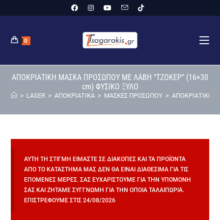
0
ΑΠΟΚΡΙΑΤΙΚΗ ΜΑΣΚΑ ΠΡΟΣΩΠΟΥ ΜΕ ΛΑΒΗ “ΤΖΟΚΕΡ” (16×30
cm) ΦΥΣΙΚΟ ΞΥΛΟ
>
LASER
>
ΑΠΟΚΡΙΑΤΙΚΑ
>
ΜΑΣΚΕΣ ΠΡΟΣΩΠΟΥ
>
ΑΠΟΚΡΙΑΤΙΚΗ Μ
ΑΥΤΉ ΤΗ ΣΤΙΓΜΉ ΕΊΜΑΣΤΕ ΣΕ ΔΙΑΚΟΠΈΣ ΚΑΙ ΤΑ ΠΡΟΪΌΝΤΑ
ΑΠΌ ΤΟ ΚΑΤΆΣΤΗΜΆ ΜΑΣ ΔΕΝ ΘΑ ΕΊΝΑΙ ΔΙΑΘΈΣΙΜΑ ΓΙΑ ΤΙΣ
ΕΠΌΜΕΝΕΣ ΜΈΡΕΣ. ΣΑΣ ΕΥΧΑΡΙΣΤΟΎΜΕ ΓΙΑ ΤΗΝ ΥΠΟΜΟΝΉ
ΣΑΣ ΚΑΙ ΖΗΤΆΜΕ ΣΥΓΓΝΏΜΗ ΓΙΑ ΤΗΝ ΌΠΟΙΑ ΤΑΛΑΙΠΩΡΊΑ.
ΕΠΙΣΤΡΈΦΟΥΜΕ ΣΤΙΣ 24/08/2026