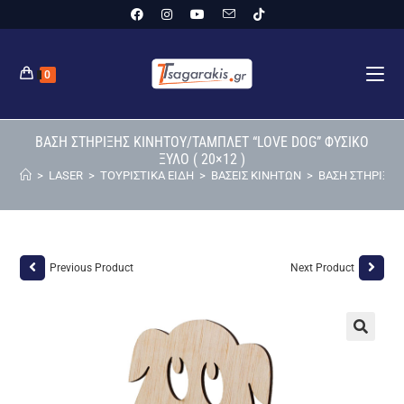
0
ΒΑΣΗ ΣΤΗΡΙΞΗΣ ΚΙΝΗΤΟΥ/ΤΑΜΠΛΕΤ “LOVE DOG” ΦΥΣΙΚΟ
ΞΥΛΟ ( 20×12 )
>
LASER
>
ΤΟΥΡΙΣΤΙΚΑ ΕΙΔΗ
>
ΒΑΣΕΙΣ ΚΙΝΗΤΩΝ
>
ΒΑΣΗ ΣΤΗΡΙΞΗΣ
Previous Product
Next Product
🔍