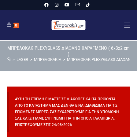
0
ΜΠΡΕΛΟΚΑΚ PLEXYGLASS ΔΙΑΦΑΝΟ ΧΑΡΑΓΜΕΝΟ ( 6x3x2 cm
)
>
LASER
>
ΜΠΡΕΛΟΚΑΚΙΑ
>
ΜΠΡΕΛΟΚΑΚ PLEXYGLASS ΔΙΑΦΑΝΟ ΧΑ
ΑΥΤΉ ΤΗ ΣΤΙΓΜΉ ΕΊΜΑΣΤΕ ΣΕ ΔΙΑΚΟΠΈΣ ΚΑΙ ΤΑ ΠΡΟΪΌΝΤΑ
ΑΠΌ ΤΟ ΚΑΤΆΣΤΗΜΆ ΜΑΣ ΔΕΝ ΘΑ ΕΊΝΑΙ ΔΙΑΘΈΣΙΜΑ ΓΙΑ ΤΙΣ
ΕΠΌΜΕΝΕΣ ΜΈΡΕΣ. ΣΑΣ ΕΥΧΑΡΙΣΤΟΎΜΕ ΓΙΑ ΤΗΝ ΥΠΟΜΟΝΉ
ΣΑΣ ΚΑΙ ΖΗΤΆΜΕ ΣΥΓΓΝΏΜΗ ΓΙΑ ΤΗΝ ΌΠΟΙΑ ΤΑΛΑΙΠΩΡΊΑ.
ΕΠΙΣΤΡΈΦΟΥΜΕ ΣΤΙΣ 24/08/2026