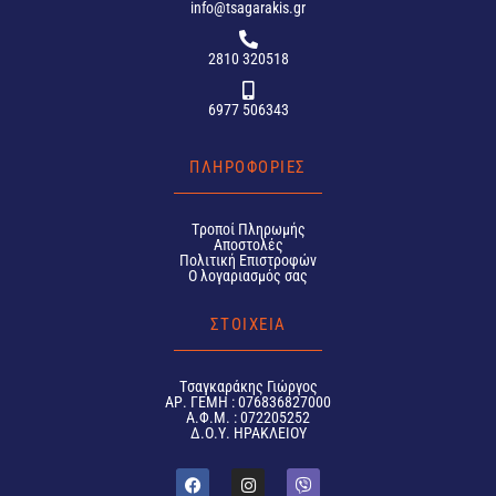
info@tsagarakis.gr
2810 320518
6977 506343
ΠΛΗΡΟΦΟΡΙΕΣ
Tροποί Πληρωμής
Αποστολές
Πολιτική Επιστροφών
Ο λογαριασμός σας
ΣΤΟΙΧΕΙΑ
Tσαγκαράκης Γιώργος
ΑΡ. ΓΕΜΗ : 076836827000
Α.Φ.Μ. : 072205252
Δ.Ο.Υ. ΗΡΑΚΛΕΙΟΥ