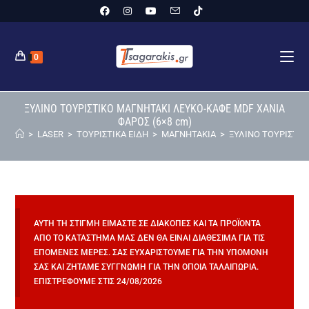
0
ΞΥΛΙΝΟ ΤΟΥΡΙΣΤΙΚΟ ΜΑΓΝΗΤΑΚΙ ΛΕΥΚΟ-ΚΑΦΕ MDF ΧΑΝΙΑ
ΦΑΡΟΣ (6×8 cm)
>
LASER
>
ΤΟΥΡΙΣΤΙΚΑ ΕΙΔΗ
>
ΜΑΓΝΗΤΑΚΙΑ
>
ΞΥΛΙΝΟ ΤΟΥΡΙΣΤΙΚ
ΑΥΤΉ ΤΗ ΣΤΙΓΜΉ ΕΊΜΑΣΤΕ ΣΕ ΔΙΑΚΟΠΈΣ ΚΑΙ ΤΑ ΠΡΟΪΌΝΤΑ
ΑΠΌ ΤΟ ΚΑΤΆΣΤΗΜΆ ΜΑΣ ΔΕΝ ΘΑ ΕΊΝΑΙ ΔΙΑΘΈΣΙΜΑ ΓΙΑ ΤΙΣ
ΕΠΌΜΕΝΕΣ ΜΈΡΕΣ. ΣΑΣ ΕΥΧΑΡΙΣΤΟΎΜΕ ΓΙΑ ΤΗΝ ΥΠΟΜΟΝΉ
ΣΑΣ ΚΑΙ ΖΗΤΆΜΕ ΣΥΓΓΝΏΜΗ ΓΙΑ ΤΗΝ ΌΠΟΙΑ ΤΑΛΑΙΠΩΡΊΑ.
ΕΠΙΣΤΡΈΦΟΥΜΕ ΣΤΙΣ 24/08/2026