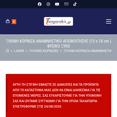
0
ΞΥΛΙΝΗ ΚΟΡΝΙΖΑ ΑΝΑΜΝΗΣΤΙΚΟ ΑΠΟΦΟΙΤΗΣΗΣ (13 x 18 cm )
ΦΥΣΙΚΟ ΞΥΛΟ
>
LASER
>
ΞΥΛΙΝΕΣ ΚΟΡΝΙΖΕΣ
>
ΞΥΛΙΝΗ ΚΟΡΝΙΖΑ ΑΝΑΜΝΗΣΤΙΚΟ ΑΠ
ΑΥΤΉ ΤΗ ΣΤΙΓΜΉ ΕΊΜΑΣΤΕ ΣΕ ΔΙΑΚΟΠΈΣ ΚΑΙ ΤΑ ΠΡΟΪΌΝΤΑ
ΑΠΌ ΤΟ ΚΑΤΆΣΤΗΜΆ ΜΑΣ ΔΕΝ ΘΑ ΕΊΝΑΙ ΔΙΑΘΈΣΙΜΑ ΓΙΑ ΤΙΣ
ΕΠΌΜΕΝΕΣ ΜΈΡΕΣ. ΣΑΣ ΕΥΧΑΡΙΣΤΟΎΜΕ ΓΙΑ ΤΗΝ ΥΠΟΜΟΝΉ
ΣΑΣ ΚΑΙ ΖΗΤΆΜΕ ΣΥΓΓΝΏΜΗ ΓΙΑ ΤΗΝ ΌΠΟΙΑ ΤΑΛΑΙΠΩΡΊΑ.
ΕΠΙΣΤΡΈΦΟΥΜΕ ΣΤΙΣ 24/08/2026