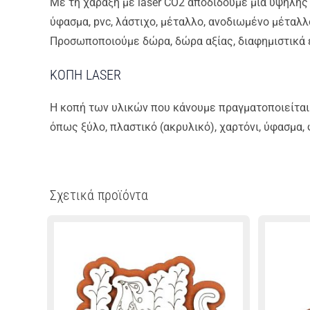
Με τη χάραξη με laser CO2 αποδίδουμε μια υψηλής πο
ύφασμα, pvc, λάστιχο, μέταλλο, ανοδιωμένο μέταλλο
Προσωποποιούμε δώρα, δώρα αξίας, διαφημιστικά ε
ΚΟΠΗ LASER
Η κοπή των υλικών που κάνουμε πραγματοποιείται 
όπως ξύλο, πλαστικό (ακρυλικό), χαρτόνι, ύφασμα,
Σχετικά προϊόντα