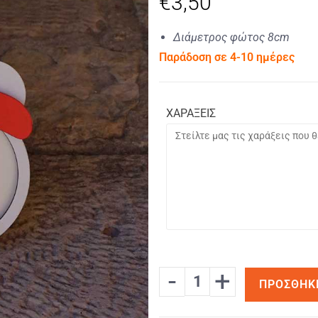
€
3,50
Διάμετρος φώτος 8cm
Παράδοση σε 4-10 ημέρες
ΧΑΡΑΞΕΙΣ
-
+
ΠΡΟΣΘΉΚ