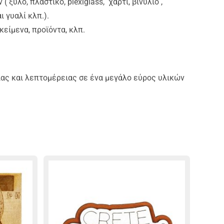
ξύλο, πλαστικό, plexiglass, χαρτί, βινύλιο ,
 γυαλί κλπ.).
είμενα, προϊόντα, κλπ.
ιας και λεπτομέρειας σε ένα μεγάλο εύρος υλικών