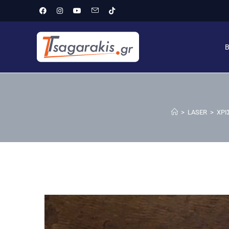
>
LASER
>
ΧΡΙ