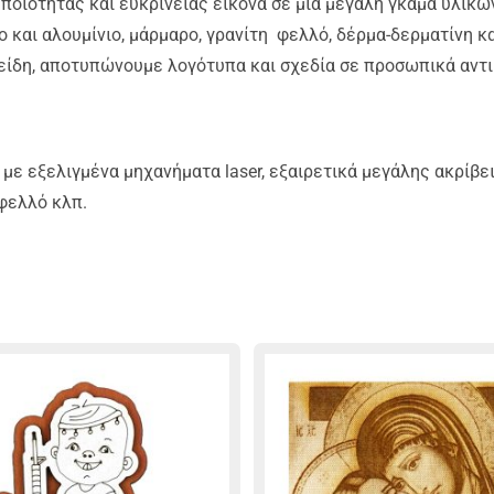
ιότητας και ευκρίνειας εικόνα σε μία μεγάλη γκάμα υλικών ( 
 και αλουμίνιο, μάρμαρο, γρανίτη φελλό, δέρμα-δερματίνη και
ίδη, αποτυπώνουμε λογότυπα και σχεδία σε προσωπικά αντικ
με εξελιγμένα μηχανήματα laser, εξαιρετικά μεγάλης ακρίβε
 φελλό κλπ.