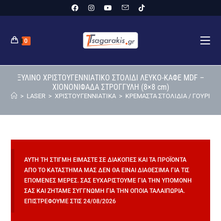
0
ΞΥΛΙΝΟ ΧΡΙΣΤΟΥΓΕΝΝΙΑΤΙΚΟ ΣΤΟΛΙΔΙ ΛΕΥΚΟ-ΚΑΦΕ MDF –
ΧΙΟΝΟΝΙΦΑΔΑ ΣΤΡΟΓΓΥΛΗ (8×8 cm)
>
LASER
>
ΧΡΙΣΤΟΥΓΕΝΝΙΑΤΙΚΑ
>
ΚΡΕΜΑΣΤΑ ΣΤΟΛΙΔΙΑ / ΓΟΥΡΙΑ
>
ΑΥΤΉ ΤΗ ΣΤΙΓΜΉ ΕΊΜΑΣΤΕ ΣΕ ΔΙΑΚΟΠΈΣ ΚΑΙ ΤΑ ΠΡΟΪΌΝΤΑ
ΑΠΌ ΤΟ ΚΑΤΆΣΤΗΜΆ ΜΑΣ ΔΕΝ ΘΑ ΕΊΝΑΙ ΔΙΑΘΈΣΙΜΑ ΓΙΑ ΤΙΣ
ΕΠΌΜΕΝΕΣ ΜΈΡΕΣ. ΣΑΣ ΕΥΧΑΡΙΣΤΟΎΜΕ ΓΙΑ ΤΗΝ ΥΠΟΜΟΝΉ
ΣΑΣ ΚΑΙ ΖΗΤΆΜΕ ΣΥΓΓΝΏΜΗ ΓΙΑ ΤΗΝ ΌΠΟΙΑ ΤΑΛΑΙΠΩΡΊΑ.
ΕΠΙΣΤΡΈΦΟΥΜΕ ΣΤΙΣ 24/08/2026